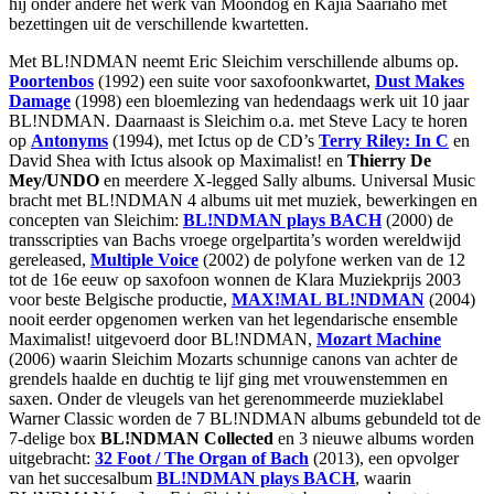
hij onder andere het werk van Moondog en Kajia Saariaho met
bezettingen uit de verschillende kwartetten.
Met BL!NDMAN neemt Eric Sleichim verschillende albums op.
Poortenbos
(1992) een suite voor saxofoonkwartet,
Dust Makes
Damage
(1998) een bloemlezing van hedendaags werk uit 10 jaar
BL!NDMAN. Daarnaast is Sleichim o.a. met Steve Lacy te horen
op
Antonyms
(1994), met Ictus op de CD’s
Terry Riley: In C
en
David Shea with Ictus alsook op Maximalist! en
Thierry De
Mey/UNDO
en meerdere X-legged Sally albums. Universal Music
bracht met BL!NDMAN 4 albums uit met muziek, bewerkingen en
concepten van Sleichim:
BL!NDMAN plays
BACH
(2000) de
transscripties van Bachs vroege orgelpartita’s worden wereldwijd
gereleased,
Multiple Voice
(2002) de polyfone werken van de 12
tot de 16e eeuw op saxofoon wonnen de Klara Muziekprijs 2003
voor beste Belgische productie,
MAX
!MAL BL!NDMAN
(2004)
nooit eerder opgenomen werken van het legendarische ensemble
Maximalist! uitgevoerd door BL!NDMAN,
Mozart Machine
(2006) waarin Sleichim Mozarts schunnige canons van achter de
grendels haalde en duchtig te lijf ging met vrouwenstemmen en
saxen. Onder de vleugels van het gerenommeerde muzieklabel
Warner Classic worden de 7 BL!NDMAN albums gebundeld tot de
7-delige box
BL!NDMAN Collected
en 3 nieuwe albums worden
uitgebracht:
32 Foot / The Organ of Bach
(2013), een opvolger
van het succesalbum
BL!NDMAN plays
BACH
, waarin