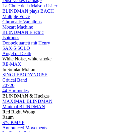
Dust Makes Damage
La Chute de la Maison Usher
BLINDMAN
plays
BACH
Multiple Voice
Chromatic Variations
Mozart Machine
BL!NDMAN Electric
Isotropes
Doppelquartett mit Henry
SAX
-5-
SOLO
Angel of Death
White Noise, white smoke
RE-
MAX
In Similar Motion
SINGLEBODYNOISE
Critical Band
20×20
44 Harmonies
BL!NDMAN & Huelgas
MAX
!MAL BL!NDMAN
Minimal BL!NDMAN
Red Right Wrong
Raum
S*CKMYP
Announced Movements