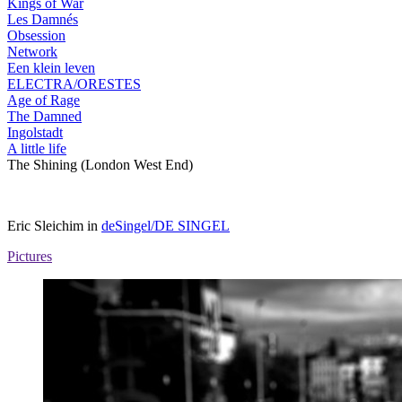
Kings of War
Les Damnés
Obsession
Network
Een klein leven
ELECTRA
/ORESTES
Age of Rage
The Damned
Ingolstadt
A little life
The Shining (London West End)
Eric Sleichim in
deSingel/DE
SINGEL
Pictures