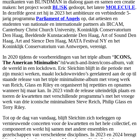
muzikanten van BL!NDMAN in dialoog gaan en samen een creatie
maken: het project wordt
BL!SK
gedoopt, het latere
MOLECULE
.
In dezelfde geest zet hij in 2023 het ambitieuze en verbindende 5-
jarig programma
Parliament of Angels
op, dat artiesten en
studenten van nationale en internationale partners als
IRCAM
,
Canterbury Christ Church University, Koninklijk Conservatorium
Den Haag, Beeldende Kunstacademie Den Haag, Art of Sound Den
Haag, Art and Sience Den Haag,
MATA
Festival NY en het
Koninklijk Conservatorium van Antwerpen, verenigt.
In 2020 tijdens de voorbereidingen van het triple album “
ICONS
,
The American Minimalists
”/nl/watch-and-listen/icons-album, valt
de wereld in een lockdown. Eric Sleichim blijft in die periode met
zijn musici werken, maakt lockdownvideo’s gerelateerd aan de op til
staande release van het triple minimalisme-album met vroeg werk
van Reich, Glass en Riley en organiseert hij repetities en opnames
wanneer hij maar kan. In 2023 vindt de release uiteindelijk plaats en
toeren de kwartetten met verschillende programma’s met het vroege
werk van drie iconische minimalisten Steve Reich, Philip Glass en
Terry Riley.
Tot op de dag van vandaag, blijft Sleichim zich toeleggen op
vernieuwende concerten voor de kwartetten en het hele collectief, en
componeert en werkt hij samen met andere ensembles en
gezelschappen van verscheidene disciplines. In 2023 en 2024 brengt