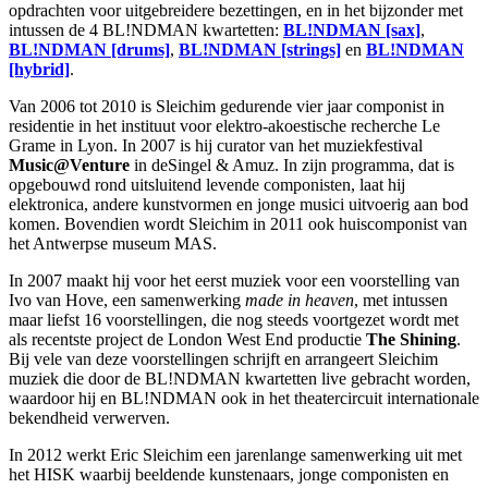
opdrachten voor uitgebreidere bezettingen, en in het bijzonder met
intussen de 4 BL!NDMAN kwartetten:
BL!NDMAN [sax]
,
BL!NDMAN [drums]
,
BL!NDMAN [strings]
en
BL!NDMAN
[hybrid]
.
Van 2006 tot 2010 is Sleichim gedurende vier jaar componist in
residentie in het instituut voor elektro-akoestische recherche Le
Grame in Lyon. In 2007 is hij curator van het muziekfestival
Music@Venture
in deSingel & Amuz. In zijn programma, dat is
opgebouwd rond uitsluitend levende componisten, laat hij
elektronica, andere kunstvormen en jonge musici uitvoerig aan bod
komen. Bovendien wordt Sleichim in 2011 ook huiscomponist van
het Antwerpse museum
MAS
.
In 2007 maakt hij voor het eerst muziek voor een voorstelling van
Ivo van Hove, een samenwerking
made in heaven
, met intussen
maar liefst 16 voorstellingen, die nog steeds voortgezet wordt met
als recentste project de London West End productie
The Shining
.
Bij vele van deze voorstellingen schrijft en arrangeert Sleichim
muziek die door de BL!NDMAN kwartetten live gebracht worden,
waardoor hij en BL!NDMAN ook in het theatercircuit internationale
bekendheid verwerven.
In 2012 werkt Eric Sleichim een jarenlange samenwerking uit met
het
HISK
waarbij beeldende kunstenaars, jonge componisten en