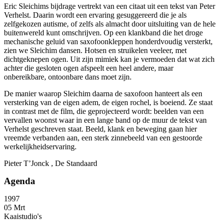
Eric Sleichims bijdrage vertrekt van een citaat uit een tekst van Peter
Verhelst. Daarin wordt een ervaring gesuggereerd die je als
zelfgekozen autisme, of zelfs als almacht door uitsluiting van de hele
buitenwereld kunt omschrijven. Op een klankband die het droge
mechanische geluid van saxofoonkleppen honderdvoudig versterkt,
zien we Sleichim dansen. Hotsen en struikelen veeleer, met
dichtgeknepen ogen. Uit zijn mimiek kan je vermoeden dat wat zich
achter die gesloten ogen afspeelt een heel andere, maar
onbereikbare, ontoonbare dans moet zijn.
De manier waarop Sleichim daarna de saxofoon hanteert als een
versterking van de eigen adem, de eigen rochel, is boeiend. Ze staat
in contrast met de film, die geprojecteerd wordt: beelden van een
vervallen woonst waar in een lange band op de muur de tekst van
Verhelst geschreven staat. Beeld, klank en beweging gaan hier
vreemde verbanden aan, een sterk zinnebeeld van een gestoorde
werkelijkheidservaring.
Pieter T’Jonck , De Standaard
Agenda
1997
05 Mrt
Kaaistudio's