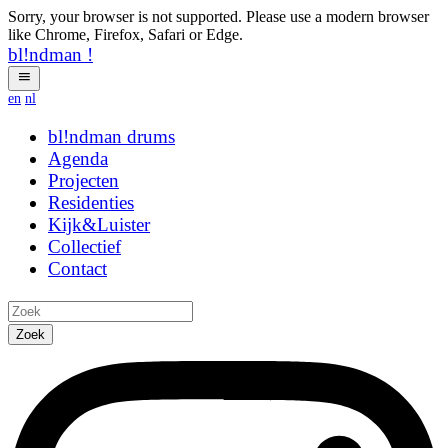
Sorry, your browser is not supported. Please use a modern browser
like Chrome, Firefox, Safari or Edge.
bl!ndman
!
en
nl
bl!ndman
ymeab
Agenda
Projecten
Residenties
Kijk&Luister
Collectief
Contact
Zoek